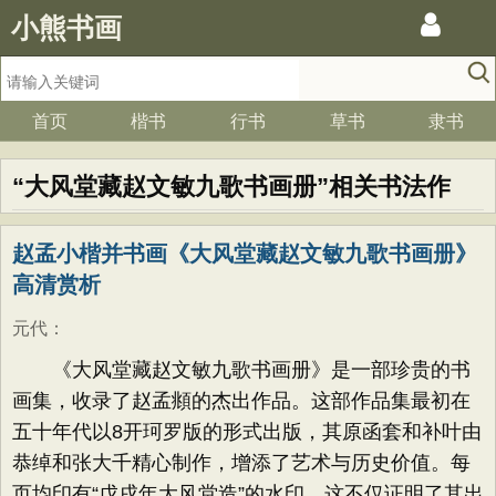
小熊书画
首页
楷书
行书
草书
隶书
“大风堂藏赵文敏九歌书画册”相关书法作
品、字帖
赵孟小楷并书画《大风堂藏赵文敏九歌书画册》
高清赏析
元代
：
《大风堂藏赵文敏九歌书画册》是一部珍贵的书
画集，收录了赵孟頫的杰出作品。这部作品集最初在
五十年代以8开珂罗版的形式出版，其原函套和补叶由
恭绰和张大千精心制作，增添了艺术与历史价值。每
页均印有“戊戌年大风堂造”的水印，这不仅证明了其出