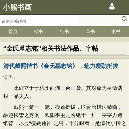
小熊书画
首页
楷书
行书
草书
隶书
“金氏墓志铭”相关书法作品、字帖
清代戴熙楷书《金氏墓志铭》，笔力瘦劲挺拔
清代
：
此碑立于
于杭州西湖三台山麓。其对象为
皇清诰
封一品夫人。
戴熙一笔一画笔力瘦劲挺拔，取晋唐楷法精髓，
融赵松雪之秀润、欧阳率更之险绝于一炉，字字力透
纸背，尽显“瘦硬通神”之境，十分耐看，是清代小楷之