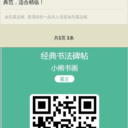
典范，适合精临！
金氏墓志铭
皇清诰封一品夫人先室金氏墓志铭
共
页
条
1
1