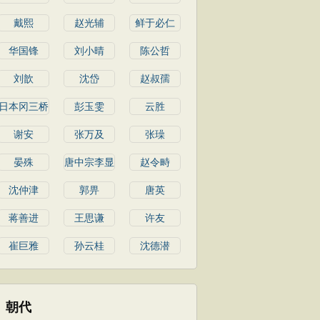
戴熙
赵光辅
鲜于必仁
华国锋
刘小晴
陈公哲
刘歆
沈岱
赵叔孺
日本冈三桥
彭玉雯
云胜
谢安
张万及
张璪
晏殊
唐中宗李显
赵令畤
沈仲津
郭畀
唐英
蒋善进
王思谦
许友
崔巨雅
孙云桂
沈德潜
朝代