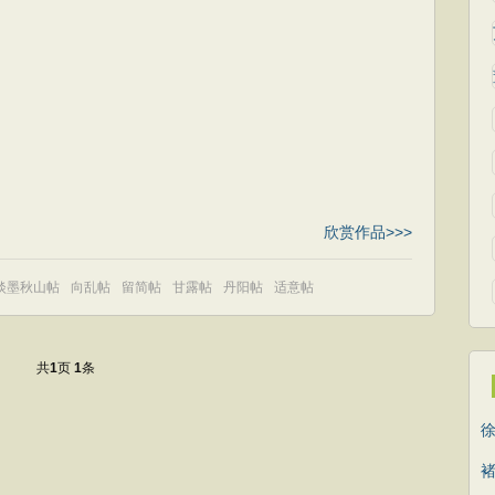
欣赏作品>>>
淡墨秋山帖
向乱帖
留简帖
甘露帖
丹阳帖
适意帖
共
页
条
1
1