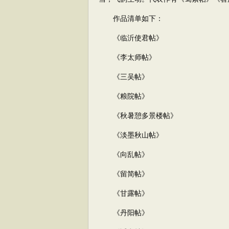
作品清单如下：
《临沂使君帖》
《李太师帖》
《三吴帖》
《粮院帖》
《秋暑憩多景楼帖》
《淡墨秋山帖》
《向乱帖》
《留简帖》
《甘露帖》
《丹阳帖》