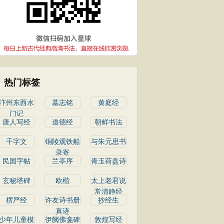
热门标签
汴州东西水
墓志铭
黄庭经
门记
唐人写经
道德经
朝鲜书法
千字文
铜陵观铁船
与朱元思书
录寄
民国字帖
兰亭序
青玉荷盘诗
玄秘塔碑
欧楷
太上老君说
常清静经
楞严经
许友诗书册
抄经生
真迹
少年儿童模
伊阙佛龛碑
敦煌写经