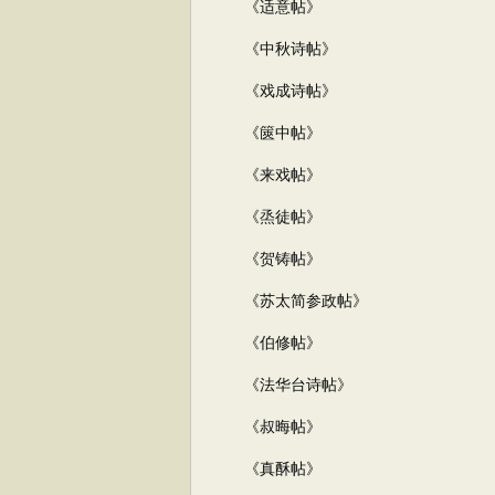
《适意帖》
《中秋诗帖》
《戏成诗帖》
《篋中帖》
《来戏帖》
《烝徒帖》
《贺铸帖》
《苏太简参政帖》
《伯修帖》
《法华台诗帖》
《叔晦帖》
《真酥帖》