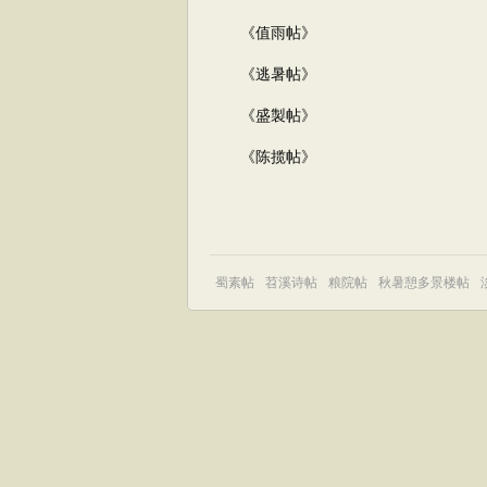
《值雨帖》
《逃暑帖》
《盛製帖》
《陈揽帖》
蜀素帖
苕溪诗帖
粮院帖
秋暑憩多景楼帖