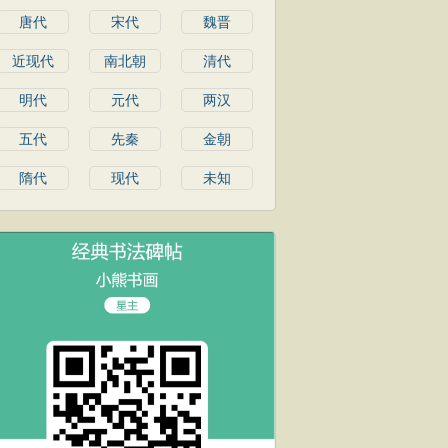
唐代
宋代
魏晋
近现代
南北朝
清代
明代
元代
两汉
五代
先秦
金朝
隋代
现代
未知