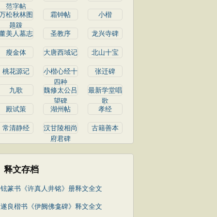
范字帖
万松秋林图
霜钟帖
小楷
题跋
董美人墓志
圣教序
龙兴寺碑
瘦金体
大唐西域记
北山十宝
桃花源记
小楷心经十
张迁碑
四种
九歌
魏修太公吕
最新学堂唱
望碑
歌
殿试策
湖州帖
孝经
常清静经
汉甘陵相尚
古籍善本
府君碑
释文存档
徐铉篆书《许真人井铭》册释文全文
褚遂良楷书《伊阙佛龛碑》释文全文