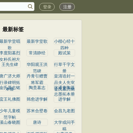
登录
注册
最新标签
最新学堂唱
最新学堂歌
小楷心经十
歌
四种
李度阳墓烈
常清静经
殿试策
女朴氏祔左
王先生碑
华阳观王洪
行草千字文
范碑
册
唐广济大师
丹青引赠曹
皇清诰封一
行录碑明拓
将军霸
品夫人先室
金氏墓志铭
陶贵墓志
张通妻陶墓
本冊
金氏墓志铭
志墨拓本册
蛮王礼佛图
韩愈进学解
进学解
少年儿童模
苏米合壁卷
会昌九老图
范字帖
溪山春晓图
唐诗
大学或问手
稿