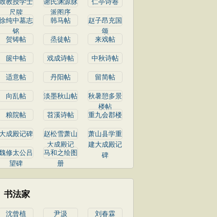
致教授学士
谢氏渊源脉
仁亭诗卷
尺牍
派图序
徐纯中墓志
韩马帖
赵子昂充国
铭
颂
贺铸帖
烝徒帖
来戏帖
篋中帖
戏成诗帖
中秋诗帖
适意帖
丹阳帖
留简帖
向乱帖
淡墨秋山帖
秋暑憩多景
楼帖
粮院帖
苕溪诗帖
重九会郡楼
大成殿记碑
赵松雪萧山
萧山县学重
大成殿记
建大成殿记
魏修太公吕
马和之绘图
碑
望碑
册
书法家
沈曾植
尹汲
刘春霖