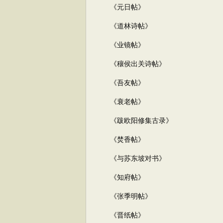
《元日帖》
《道林诗帖》
《业镜帖》
《穰侯出关诗帖》
《吾友帖》
《衰老帖》
《跋欧阳修集古录》
《焚香帖》
《与苏东坡对书》
《知府帖》
《张季明帖》
《晋纸帖》