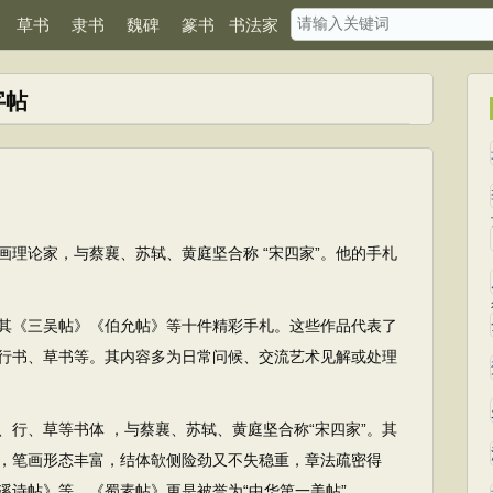
草书
隶书
魏碑
篆书
书法家
字帖
画理论家，与蔡襄、苏轼、黄庭坚合称 “宋四家”。他的手札
其《三吴帖》《伯允帖》等十件精彩手札。这些作品代表了
行书、草书等。其内容多为日常问候、交流艺术见解或处理
、行、草等书体 ，与蔡襄、苏轼、黄庭坚合称“宋四家”。其
，笔画形态丰富，结体欹侧险劲又不失稳重，章法疏密得
溪诗帖》等，《蜀素帖》更是被誉为“中华第一美帖”。