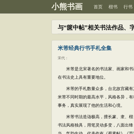
小熊书画
首页
楷书
行书
与“篋中帖”相关书法作品、
米芾经典行书手札全集
宋代
：
米芾是北宋著名的书法家、画家和书
在书法史上具有重要地位。
米芾的手札数量众多，台北故宫藏有
米芾不同时期的最高水平，风格各异，有
事务，真实展现了他的生活和心境。
米芾书法造诣极高，擅长篆、隶、楷
书法风格独具，用笔灵动多变，八面出锋
当，气韵生动。代表作有《蜀素帖》《苕