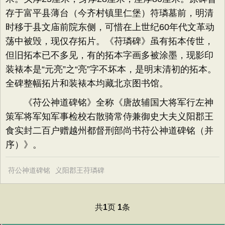
存于富平县薄台（今齐村镇里仁堡）符璘墓前，明清
时移于县文庙前院东侧，可惜在上世纪60年代文革动
荡中被毁，现仅存拓片。《苻璘碑》虽有拓本传世，
但旧拓本已不多见，有的拓本字画多被涂墨，现影印
装裱本是“元亮”之“亮”字不坏本，是明末清初的拓本。
全碑整幅拓片和装裱本均藏北京图书馆。
《苻公神道碑铭》
全称《唐故辅国大将军行左神
策军将军知军事检校右散骑常侍兼御史大夫义阳郡王
食实封二百户赠越州都督刑部尚书苻公神道碑铭（并
序）》。
苻公神道碑铭
义阳郡王苻璘碑
共
页
条
1
1