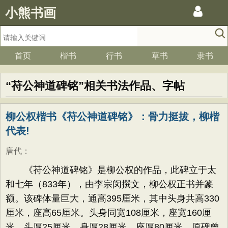
小熊书画
首页
楷书
行书
草书
隶书
“苻公神道碑铭”相关书法作品、字帖
柳公权楷书《苻公神道碑铭》：骨力挺拔，柳楷
代表!
唐代
：
《苻公神道碑铭》是柳公权的作品，
此碑立于太
和七年（833年），由李宗闵撰文，柳公权正书并篆
额。该碑体量巨大，通高395厘米，其中头身共高330
厘米，座高65厘米。头身同宽108厘米，座宽160厘
米。头厚25厘米，身厚28厘米，座厚80厘米。原碑曾