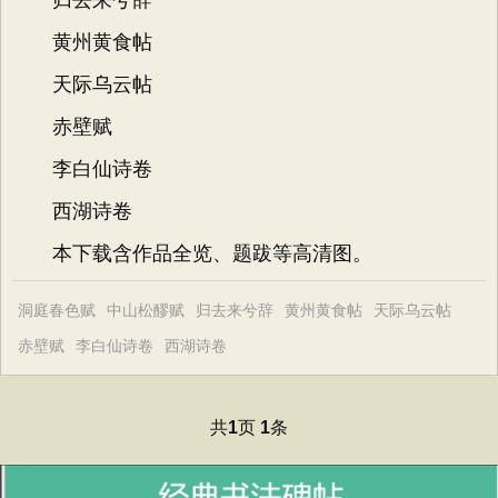
归去来兮辞
黄州黄食帖
天际乌云帖
赤壁赋
李白仙诗卷
西湖诗卷
本下载含作品全览、题跋等高清图。
洞庭春色赋
中山松醪赋
归去来兮辞
黄州黄食帖
天际乌云帖
赤壁赋
李白仙诗卷
西湖诗卷
共
页
条
1
1