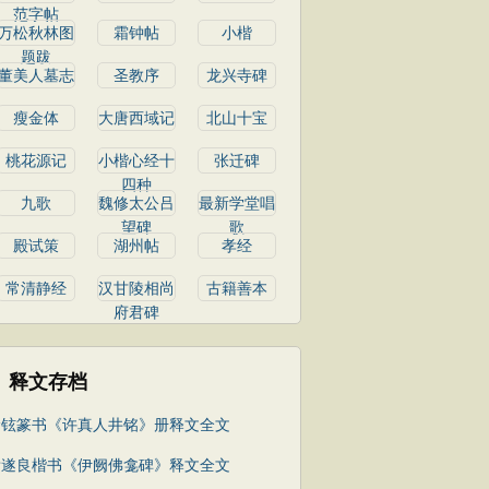
范字帖
万松秋林图
霜钟帖
小楷
题跋
董美人墓志
圣教序
龙兴寺碑
瘦金体
大唐西域记
北山十宝
桃花源记
小楷心经十
张迁碑
四种
九歌
魏修太公吕
最新学堂唱
望碑
歌
殿试策
湖州帖
孝经
常清静经
汉甘陵相尚
古籍善本
府君碑
释文存档
徐铉篆书《许真人井铭》册释文全文
褚遂良楷书《伊阙佛龛碑》释文全文