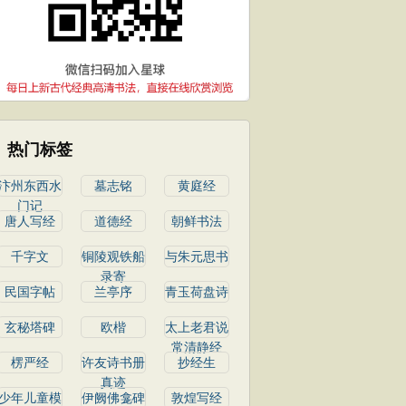
热门标签
汴州东西水
墓志铭
黄庭经
门记
唐人写经
道德经
朝鲜书法
千字文
铜陵观铁船
与朱元思书
录寄
民国字帖
兰亭序
青玉荷盘诗
玄秘塔碑
欧楷
太上老君说
常清静经
楞严经
许友诗书册
抄经生
真迹
少年儿童模
伊阙佛龛碑
敦煌写经