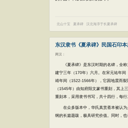
北山十宝
夏承碑
汉北海淳于长夏承碑
东汉隶书《夏承碑》民国石印本
两汉
：
《夏承碑》是东汉时期的名碑，全称
建宁三年（170年）六月。在宋元祐年间（
靖年间（1522-1566年），它因地
（1545年）由知府阳文篆书重刻，其上
重刻本，采用隶书书写，共十四行，每行
在众多版本中，华氏真赏斋本被认为
纲的长篇题跋，极具研究价值。同时，也