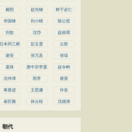
戴熙
赵光辅
鲜于必仁
华国锋
刘小晴
陈公哲
刘歆
沈岱
赵叔孺
日本冈三桥
彭玉雯
云胜
谢安
张万及
张璪
晏殊
唐中宗李显
赵令畤
沈仲津
郭畀
唐英
蒋善进
王思谦
许友
崔巨雅
孙云桂
沈德潜
朝代