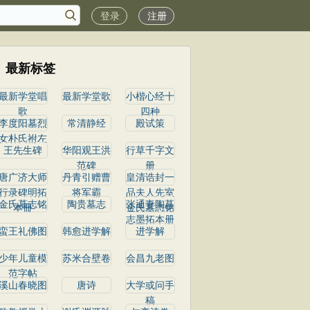
登录
注册
最新标签
最新学堂唱
最新学堂歌
小楷心经十
歌
四种
李度阳墓烈
常清静经
殿试策
女朴氏祔左
王先生碑
华阳观王洪
行草千字文
范碑
册
唐广济大师
丹青引赠曹
皇清诰封一
行录碑明拓
将军霸
品夫人先室
金氏墓志铭
陶贵墓志
张通妻陶墓
本冊
金氏墓志铭
志墨拓本册
蛮王礼佛图
韩愈进学解
进学解
少年儿童模
苏米合壁卷
会昌九老图
范字帖
溪山春晓图
唐诗
大学或问手
稿