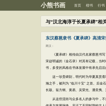
小熊书画
首页
楷书
行书
与“汉北海淳于长夏承碑”相
东汉蔡邕隶书《夏承碑》高清宋
两汉
：
《夏承碑》相传由汉代名家蔡邕书写
宋赵明诚的《金石录》对其有记载，当时
书，多变的风格在书体发展中有承先启后
这一珍贵碑刻，明代时为华夏真赏斋
瀚之手，被列为 “临川十宝” 之首。后
长跋。翁方纲、黄易、吴荣光、潘奕隽、
从这些流转与众多名人的参与中，不
传承与发展脉络，见证了不同时期的文人