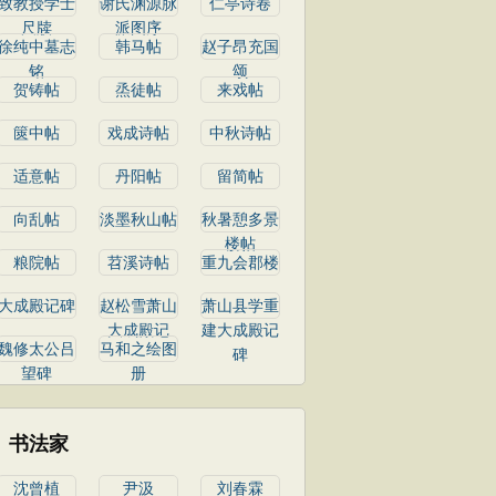
致教授学士
谢氏渊源脉
仁亭诗卷
尺牍
派图序
徐纯中墓志
韩马帖
赵子昂充国
铭
颂
贺铸帖
烝徒帖
来戏帖
篋中帖
戏成诗帖
中秋诗帖
适意帖
丹阳帖
留简帖
向乱帖
淡墨秋山帖
秋暑憩多景
楼帖
粮院帖
苕溪诗帖
重九会郡楼
大成殿记碑
赵松雪萧山
萧山县学重
大成殿记
建大成殿记
魏修太公吕
马和之绘图
碑
望碑
册
书法家
沈曾植
尹汲
刘春霖