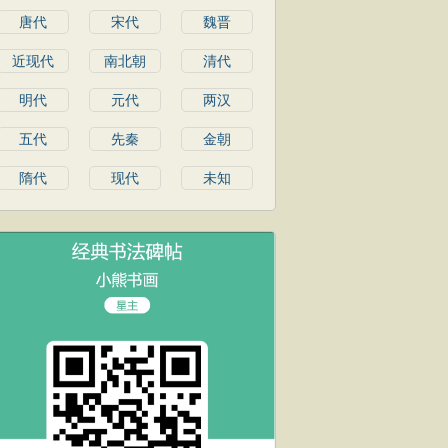
唐代
宋代
魏晋
近现代
南北朝
清代
明代
元代
两汉
五代
先秦
金朝
隋代
现代
未知