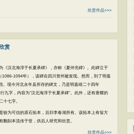
欣赏作品>>>
欣赏
为《汉北海淳于长夏承碑》，亦称《夏仲充碑》。此碑立于
1086-1094年），该碑在四川资州被发现。然而，到了明嘉
震而裂毁。现今河北永年县所存的碑文，乃是明嘉靖二十四年
三行九字，内容为“汉北海淳于长夏承碑”。此外，还有唐耀的
二十七字。
是较为可信的原石拓本，后归李春湖所有。该拓本上有翁方
有翻刻本流传于世，供后人研究和欣赏。
欣赏作品>>>