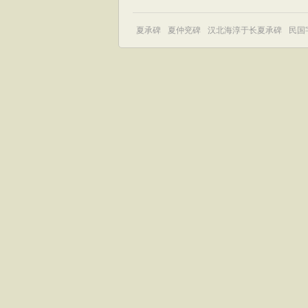
夏承碑
夏仲兖碑
汉北海淳于长夏承碑
民国