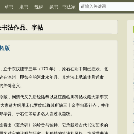
草书
隶书
魏碑
篆书
书法家
关书法作品、字帖
拓版
，立于东汉建宁三年（170 年），原石在明中期已损毁。北
碑在洺州，即如今的河北永年县。其笔法上承篆体且近隶
的关键意义。
珍藏，到清代又先后经陆恭以及江西临川碑帖收藏大家李宗
金石大家翁方纲用宋代罗纹纸将其所缺三十余字勾摹补齐，并作
郑孝胥、于右任等诸多名人皆过眼题跋。
难看出《夏承碑》的珍贵与独特。它承载着古代书法艺术的
墨客对它的珍视与研究。其独特的笔法和风格，为后世书法